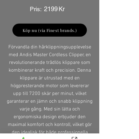
2199
Kr
Pris:
Köp nu (via Finest brands.)
Förvandla din hårklippningsupplevelse
med Andis Master Cordless Clipper, en
revolutionerande trådlös klippare som
kombinerar kraft och precision. Denna
klippare är utrustad med en
högpresterande motor som levererar
upp till 7200 skär per minut, vilket
garanterar en jämn och snabb klippning
varje gång. Med sin lätta och
ergonomiska design erbjuder den
maximal komfort och kontroll, vilket gör
den idealisk för både professionella