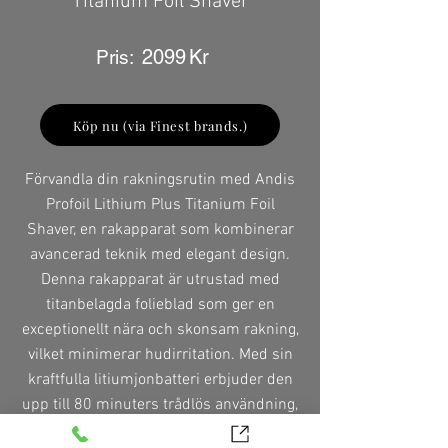
Titanium Foil Shaver
2099
Kr
Pris:
Köp nu (via Finest brands.)
Förvandla din rakningsrutin med Andis
Profoil Lithium Plus Titanium Foil
Shaver, en rakapparat som kombinerar
avancerad teknik med elegant design.
Denna rakapparat är utrustad med
titanbelagda folieblad som ger en
exceptionellt nära och skonsam rakning,
vilket minimerar hudirritation. Med sin
kraftfulla litiumjonbatteri erbjuder den
upp till 80 minuters trådlös användning,
vilket gör den perfekt för både