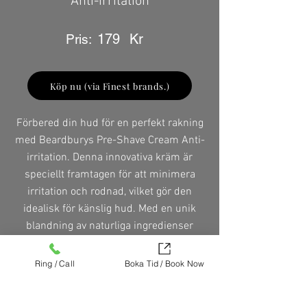
Anti-irritation
179
Kr
Pris:
Köp nu (via Finest brands.)
Förbered din hud för en perfekt rakning
med Beardburys Pre-Shave Cream Anti-
irritation. Denna innovativa kräm är
speciellt framtagen för att minimera
irritation och rodnad, vilket gör den
idealisk för känslig hud. Med en unik
blandning av naturliga ingredienser
skapar den en skyddande barriär som
mjukar upp skäggstråna och gör
Ring / Call
Boka Tid / Book Now
rakningen smidigare och mer behaglig.
Upplev skillnaden med en produkt som