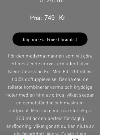
Edt 200ml
749
Kr
Pris:
Köp nu (via Finest brands.)
För den moderna mannen som vill göra
ett bestående intryck erbjuder Calvin
Klein Obsession For Men Edt 200ml en
tidlös doftupplevelse. Denna eau de
toilette kombinerar varma och kryddiga
noter med en hint av citrus, vilket skapar
en oemotståndlig och maskulin
doftprofil. Med sin generösa storlek på
200 ml är den perfekt för daglig
användning, vilket gör att du kan njuta av
din favoritdoft längre. Calvin Klein