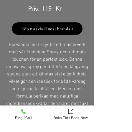
119
Kr
Pris:
Köp nu (via Finest brands.)
Förvandla din frisyr till ett mästerverk
med vår Finishing Spray, den ultimata
touchen för en perfekt look. Denna
innovativa spray ger ditt hår en långvarig
stadga utan att kännas stel eller klibbig,
vilket gör den idealisk för både vardag
och speciella tillfällen. Med en unik
formula berikad med naturliga
ingredienser skyddar den håret mot fukt
och friss, samtidigt som den ger en
Ring / Call
Boka Tid / Book Now
strålande glans. Finishing Spray är lätt
att applicera och torkar snabbt, vilket