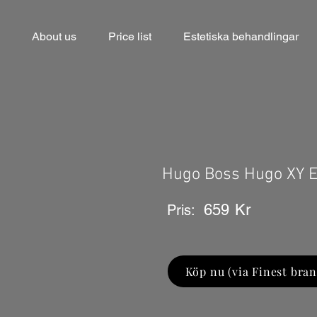
About us
Price list
Estetiska behandlingar
Hugo Boss Hugo XY 
659
Kr
Pris:
Köp nu (via Finest bran