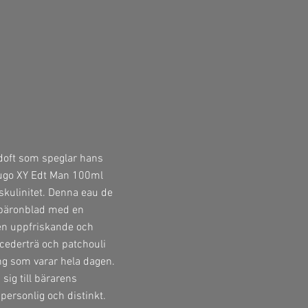
oft som speglar hans
Hugo XY Edt Man 100ml
skulinitet. Denna eau de
v päronblad med en
r en uppfriskande och
cederträ och patchouli
ng som varar hela dagen.
sig till bärarens
 personlig och distinkt.