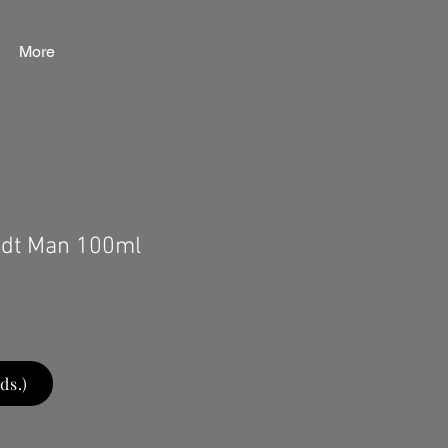
More
Edt Man 100ml
ds.)