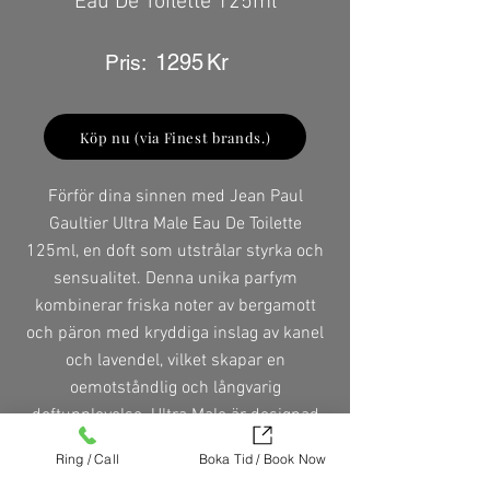
Eau De Toilette 125ml
1295
Kr
Pris:
Köp nu (via Finest brands.)
Förför dina sinnen med Jean Paul
Gaultier Ultra Male Eau De Toilette
125ml, en doft som utstrålar styrka och
sensualitet. Denna unika parfym
kombinerar friska noter av bergamott
och päron med kryddiga inslag av kanel
och lavendel, vilket skapar en
oemotståndlig och långvarig
doftupplevelse. Ultra Male är designad
för den moderna mannen som vågar
Ring / Call
Boka Tid / Book Now
sticka ut och uttrycka sin individualitet.