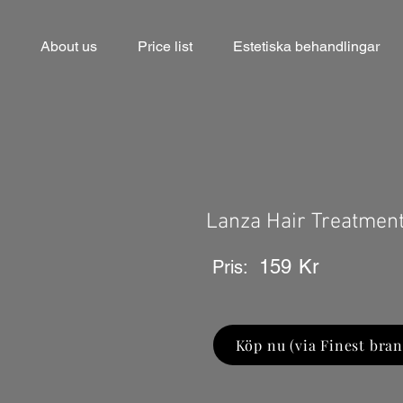
About us
Price list
Estetiska behandlingar
Lanza Hair Treatment
159
Kr
Pris:
Köp nu (via Finest bran