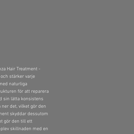
nza Hair Treatment -
 och stärker varje
med naturliga
rukturen för att reparera
d sin lätta konsistens
 ner det, vilket gör den
eatment skyddar dessutom
gör den till ett
Upplev skillnaden med en