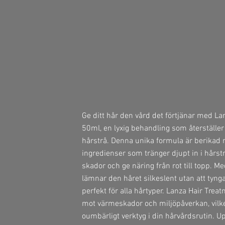
Ge ditt hår den vård det förtjänar med La
50ml, en lyxig behandling som återställer
hårstrå. Denna unika formula är berikad 
ingredienser som tränger djupt in i hårst
skador och ge näring från rot till topp. Me
lämnar den håret silkeslent utan att tynga
perfekt för alla hårtyper. Lanza Hair Tr
mot värmeskador och miljöpåverkan, vilket 
oumbärligt verktyg i din hårvårdsrutin. 