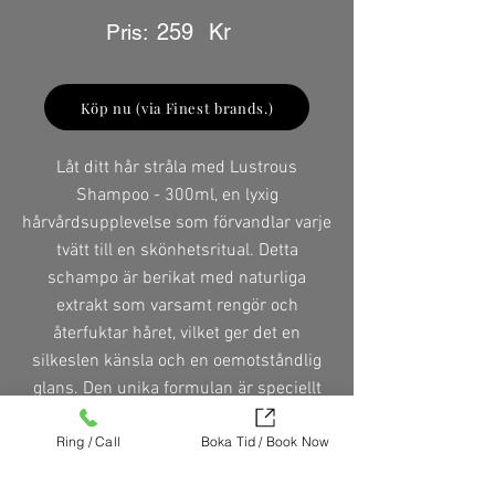
259
Kr
Pris:
Köp nu (via Finest brands.)
Låt ditt hår stråla med Lustrous
Shampoo - 300ml, en lyxig
hårvårdsupplevelse som förvandlar varje
tvätt till en skönhetsritual. Detta
schampo är berikat med naturliga
extrakt som varsamt rengör och
återfuktar håret, vilket ger det en
silkeslen känsla och en oemotståndlig
glans. Den unika formulan är speciellt
framtagen för att stärka hårets struktur
Ring / Call
Boka Tid / Book Now
och skydda mot dagliga påfrestningar,
vilket gör det idealiskt för alla hårtyper.