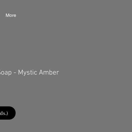
More
Soap - Mystic Amber
ds.)