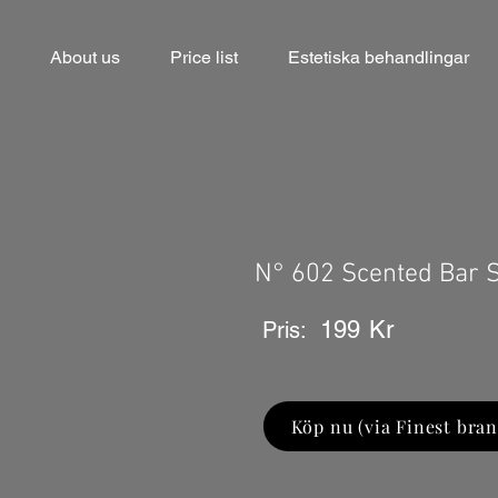
About us
Price list
Estetiska behandlingar
N° 602 Scented Bar 
199
Kr
Pris:
Köp nu (via Finest bran