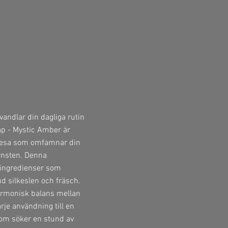
andlar din dagliga rutin
oap - Mystic Amber är
k resa som omfamnar din
rnsten. Denna
 ingredienser som
ud silkeslen och fräsch.
armonisk balans mellan
arje användning till en
som söker en stund av