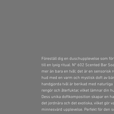
Föreställ dig en duschupplevelse som förv
till en lyxig ritual. N° 602 Scented Bar S
mer än bara en tvål; det är en sensoris
hud med en varm och mystisk doft av bä
handgjorda tvål är berikad med naturliga
rengör och återfuktar, vilket lämnar din h
Dess unika doftkomposition skapar en h
det jordnära och det exotiska, vilket gör v
minnesvärd upplevelse. Perfekt för den 