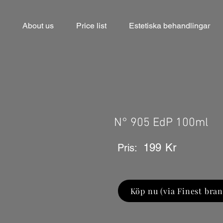
About us
Price list
Estetiska behandlingar
N° 905 EdP 100ml
199
Kr
Pris:
Köp nu (via Finest bran