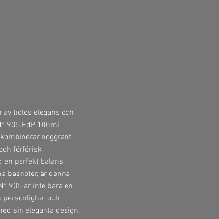
 av tidlös elegans och
 N° 905 EdP 100ml
 kombinerar noggrant
och förförisk
d en perfekt balans
ma basnoter, är denna
° 905 är inte bara en
n personlighet och
 med sin eleganta design,