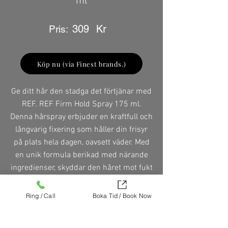
ml
309
Kr
Pris:
Köp nu (via Finest brands.)
Ge ditt hår den stadga det förtjänar med
REF. REF Firm Hold Spray 175 ml.
Denna hårspray erbjuder en kraftfull och
långvarig fixering som håller din frisyr
på plats hela dagen, oavsett väder. Med
en unik formula berikad med närande
ingredienser, skyddar den håret mot fukt
och friss samtidigt som den ger en
naturlig glans. Den är lätt att borsta ur,
Ring / Call
Boka Tid / Book Now
vilket gör att du kan ändra stil utan att
lämna rester eller tyngd. Perfekt för