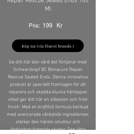
Repair Rescue Sealed Ends 100
Ml
199
Kr
Pris:
Köp nu (via Finest brands.)
Ge ditt hår den vård det förtjänar med
Schwarzkopf BC Bonacure Repair
Rescue Sealed Ends. Denna innovativa
produkt är speciellt framtagen för att
reparera och skydda kluvna hårtoppar,
vilket ger ditt hår en silkeslen och frisk
finish. Med en kraftfull formula berikad
med avancerade vårdande ingredienser,
stärker den hårets struktur och
förhindrar framtida skador. Den lätta