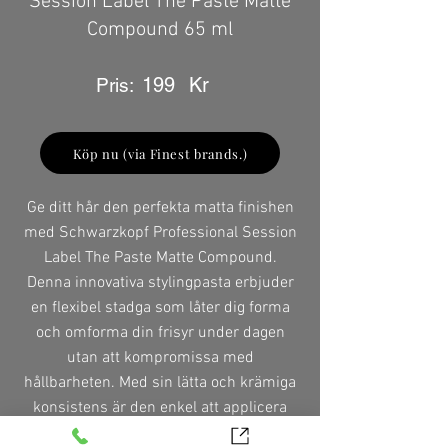
Session Label The Paste Matte
Compound 65 ml
199
Kr
Pris:
Köp nu (via Finest brands.)
Ge ditt hår den perfekta matta finishen
med Schwarzkopf Professional Session
Label The Paste Matte Compound.
Denna innovativa stylingpasta erbjuder
en flexibel stadga som låter dig forma
och omforma din frisyr under dagen
utan att kompromissa med
hållbarheten. Med sin lätta och krämiga
konsistens är den enkel att applicera
och ger en naturlig look utan att tynga