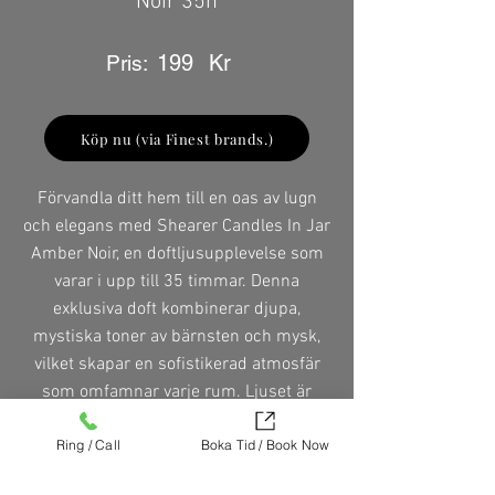
Noir 35h
199
Kr
Pris:
Köp nu (via Finest brands.)
Förvandla ditt hem till en oas av lugn
och elegans med Shearer Candles In Jar
Amber Noir, en doftljusupplevelse som
varar i upp till 35 timmar. Denna
exklusiva doft kombinerar djupa,
mystiska toner av bärnsten och mysk,
vilket skapar en sofistikerad atmosfär
som omfamnar varje rum. Ljuset är
omsorgsfullt handgjort i en stilren
Ring / Call
Boka Tid / Book Now
glasburk, vilket gör det till en perfekt
inredningsdetalj som passar alla hem.