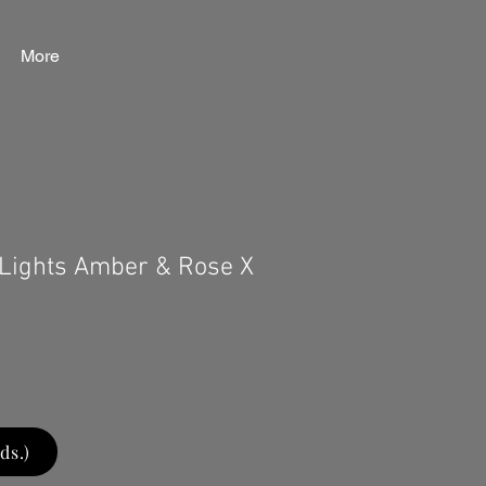
More
 Lights Amber & Rose X
ds.)