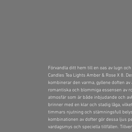
Förvandla ditt hem till en oas av lugn o
Candles Tea Lights Amber & Rose X 8. De
kombinerar den varma, gyllene doften a
romantiska och blommiga essensen av ros
atmosfär som är både inbjudande och avk
brinner med en klar och stadig låga, vilket
timmars njutning och stämningsfull bely
kombinationen av dofter gör dessa ljus pe
vardagsmys och speciella tillfällen. Til