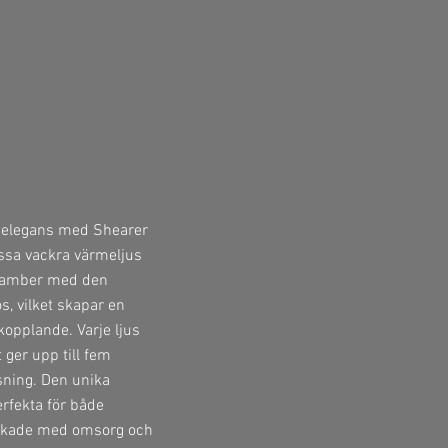
ch elegans med Shearer
ssa vackra värmeljus
v amber med den
, vilket skapar en
opplande. Varje ljus
 ger upp till fem
sning. Den unika
rfekta för både
lverkade med omsorg och