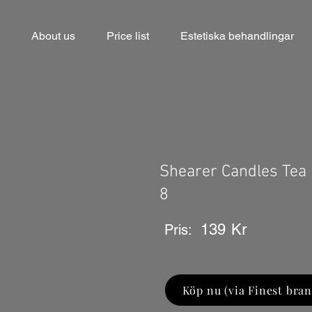
About us
Price list
Estetiska behandlingar
Shearer Candles Tea
8
139
Kr
Pris:
Köp nu (via Finest bran