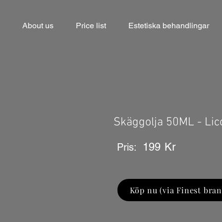
About us
Price list
Estetiska behandlingar
Skäggolja 50ML - Lic
199
Kr
Pris:
Köp nu (via Finest bran