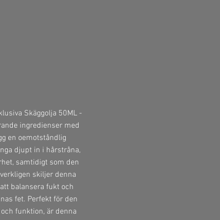
klusiva Skäggolja 50ML -
ärande ingredienser med
kägg en oemotståndlig
nga djupt in i hårstråna,
rrhet, samtidigt som den
erkligen skiljer denna
att balansera fukt och
nas fet. Perfekt för den
och funktion, är denna