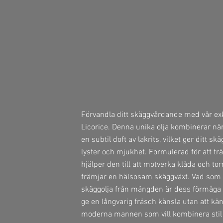
Förvandla ditt skäggvårdande med vår ex
Licorice. Denna unika olja kombinerar n
en subtil doft av lakrits, vilket ger ditt s
lyster och mjukhet. Formulerad för att trä
hjälper den till att motverka klåda och to
främjar en hälsosam skäggväxt. Vad som v
skäggolja från mängden är dess förmåga 
ge en långvarig fräsch känsla utan att kän
moderna mannen som vill kombinera stil 