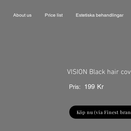
About us
Price list
Estetiska behandlingar
VISION Black hair cov
199
Kr
Pris:
Köp nu (via Finest bran