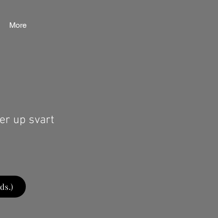
More
er up svart
ds.)