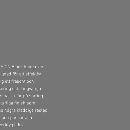
ISION Black hair cover
gnad för att effektivt
dig ett fräscht och
cering och långvariga
s när du är på språng.
turliga finish som
na några kladdiga rester.
och passar alla
verktyg i din