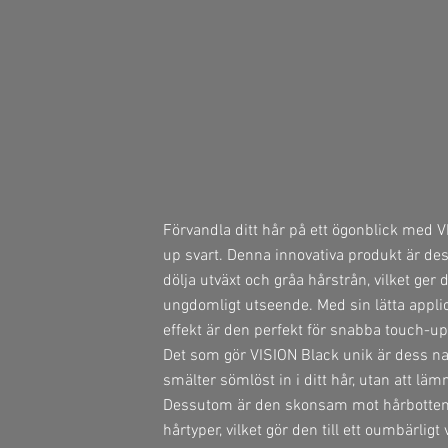
Förvandla ditt hår på ett ögonblick med V
up svart. Denna innovativa produkt är desi
dölja utväxt och gråa hårstrån, vilket ger 
ungdomligt utseende. Med sin lätta appli
effekt är den perfekt för snabba touch-up
Det som gör VISION Black unik är dess na
smälter sömlöst in i ditt hår, utan att läm
Dessutom är den skonsam mot hårbotten 
hårtyper, vilket gör den till ett oumbärligt 