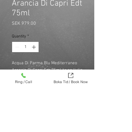
Arancia Di Capri Edt
75ml
Price
SEK 979.00
Quantity
*
Acqua Di Parma Blu Mediterraneo 
Arancia Di Capri Edt 75ml är en livlig 
citrusdoft med apelsin och jasmin. 
Ring / Call
Boka Tid / Book Now
Idealisk för den som söker en 
elegant och fräsch doft.

\n

\n 
Köp nu (via Finest brands.)