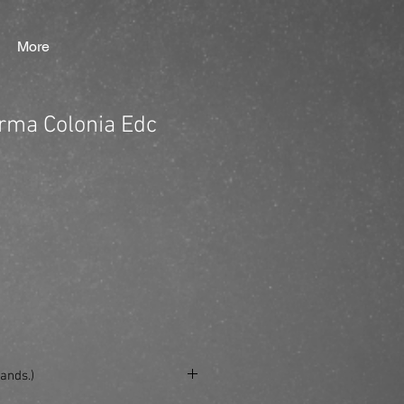
More
rma Colonia Edc
ands.)