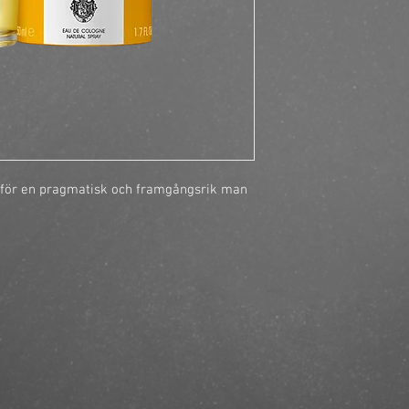
https://finestbrands.
edc-spray-50ml/?ref=
ft för en pragmatisk och framgångsrik man 