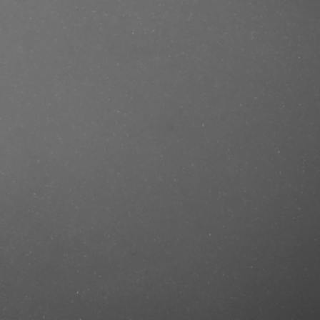
se/produkt/acqua-di-parma-colonia-
mastercut