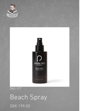
SKU: 277
Beach Spray
Price
SEK 199.00