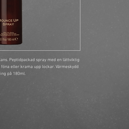
ans. Peptidpackad spray med en lättviktig 
 föna eller krama upp lockar. Värmeskydd 
ing på 180ml.
