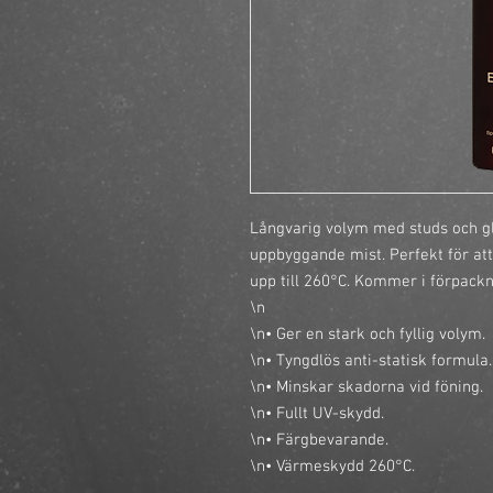
Långvarig volym med studs och gl
uppbyggande mist. Perfekt för att
upp till 260°C. Kommer i förpackn
\n

\n• Ger en stark och fyllig volym.

\n• Tyngdlös anti-statisk formula.

\n• Minskar skadorna vid föning.

\n• Fullt UV-skydd.

\n• Färgbevarande.

\n• Värmeskydd 260°C.