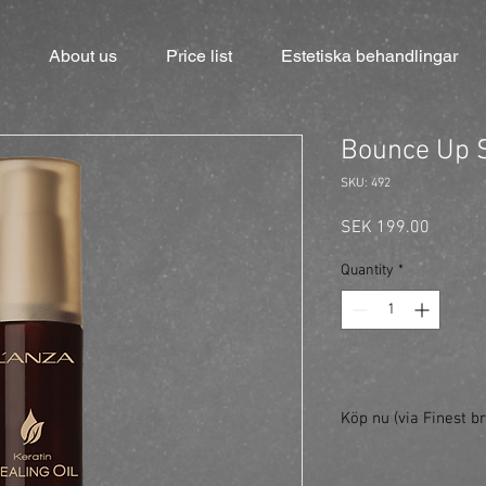
About us
Price list
Estetiska behandlingar
Bounce Up 
SKU: 492
Price
SEK 199.00
Quantity
*
Köp nu (via Finest br
https://finestbrands.
ref=mastercut