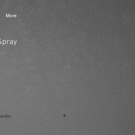
More
Spray
ands.)
se/produkt/bounce-up-spray/?