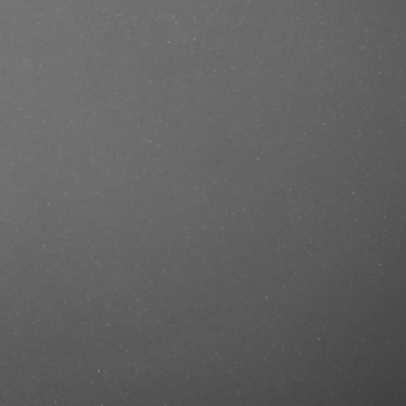
e/produkt/calvin-klein-euphoria-
ef=mastercut