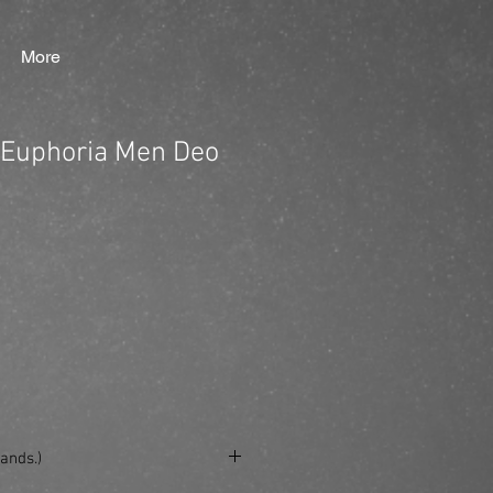
More
n Euphoria Men Deo
ands.)