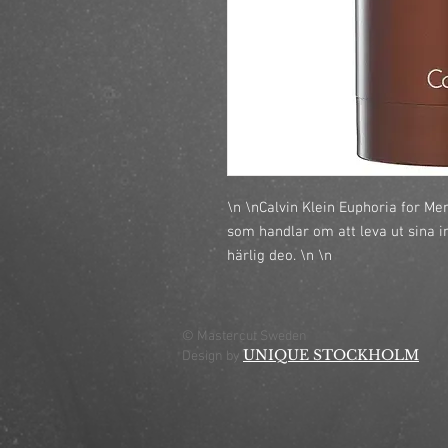
\n \nCalvin Klein Euphoria for M
som handlar om att leva ut sina in
härlig deo. \n \n
© Mastercut Sweden
UNIQUE STOCKHOLM
Design by