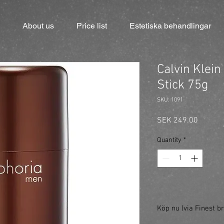
About us
Price list
Estetiska behandlingar
Calvin Klei
Stick 75g
SKU: 1091
Price
SEK 249.00
Quantity
*
Köp nu (via Finest br