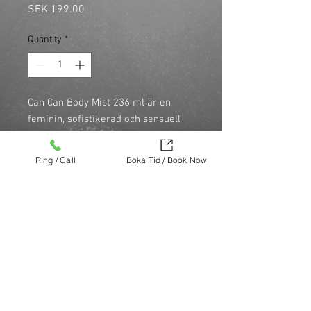
Price
SEK 199.00
Quantity
*
Can Can Body Mist 236 ml är en 
feminin, sofistikerad och sensuell 
doft. Med en sammetslen varm bas 
som dröjer sig kvar med hjälp av 
Ring / Call
Boka Tid / Book Now
mysk, bärnsten och mörka trätoner 
ger den en oemotståndlig mjukhet 
och lekfull elegans till doften.
Köp nu (via Finest brands.)
https://finestbrands.se/produkt/can-
can-body-mist-236-ml/?ref=mastercut
© Mastercut Sweden