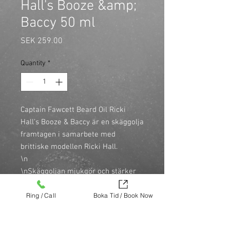
Hall's Booze &amp;
Baccy 50 ml
Price
SEK 259.00
Quantity
*
Captain Fawcett Beard Oil Ricki 
Hall's Booze & Baccy är en skäggolja 
framtagen i samarbete med 
brittiske modellen Ricki Hall.

\n

\nSkäggoljan mjukgör och stärker 
både skägg och skäggbotten. Den 
Ring / Call
Boka Tid / Book Now
innehåller en utsökt blandning av 
essentiella oljor. Mandelolja, 
jojobaolja och Vitamin E ger rikligt 