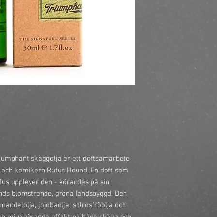
https://finestbrands.s
triumphant-50-ml/?re
riumphant skäggolja är ett doftsamarbete
 och komikern Rufus Hound. En doft som
us upplever den - körandes på sin
ds blomstrande, gröna landsbyggd. Den
mandelolja, jojobaolja, solrosfröolja och