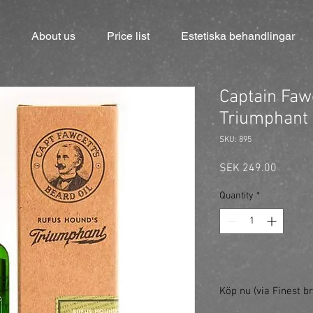
About us
Price list
Estetiska behandlingar
Captain Faw
Triumphant
SKU: 895
Price
SEK 249.00
Quantity
*
Köp nu (via Finest br