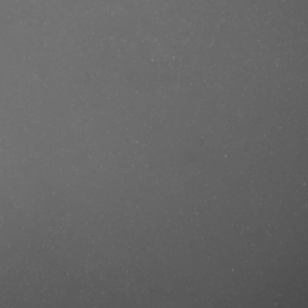
e/produkt/captain-fawcett-beard-oil-
f=mastercut