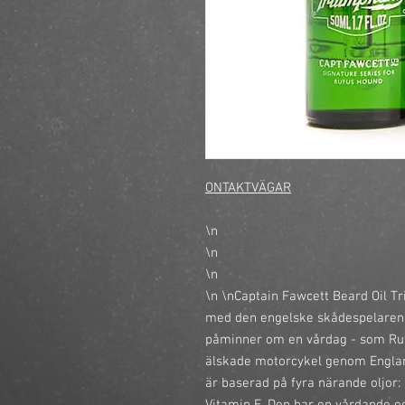
ONTAKTVÄGAR
\n
\n
\n
\n \nCaptain Fawcett Beard Oil T
med den engelske skådespelaren
påminner om en vårdag - som Ruf
älskade motorcykel genom Englan
är baserad på fyra närande oljor: 