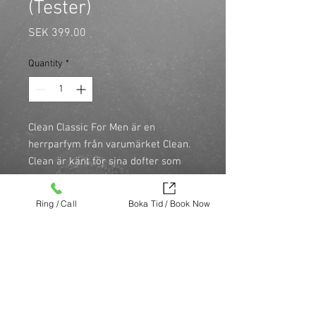
(Tester)
Price
SEK 399.00
Quantity
*
Clean Classic For Men är en 
herrparfym från varumärket Clean. 
Clean är känt för sina dofter som 
förmedlar en fräsch och ren känsla. 
Clean Classic For Men är speciellt 
Ring / Call
Boka Tid / Book Now
utformad för att passa den moderna 
mannen och har en tidlös doft som 
utstrålar en känsla av fräschhet och 
diskret elegans.
Köp nu (via Finest brands.)