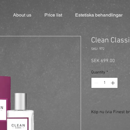
About us
Price list
Estetiska behandlingar
Clean Class
SKU: 972
Price
SEK 699.00
Quantity
*
Köp nu (via Finest br
https://finestbrands.
ml/?ref=mastercut