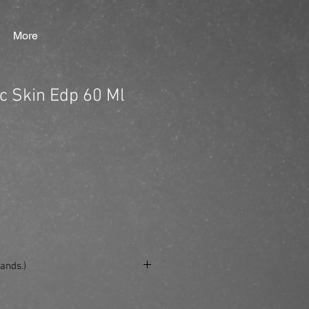
More
ic Skin Edp 60 Ml
ands.)
se/produkt/clean-classic-skin-edp-60-