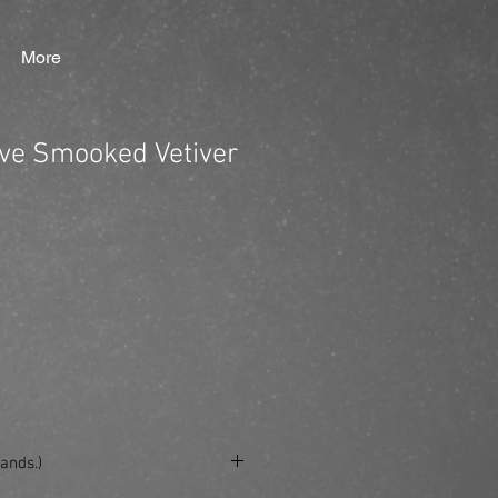
More
ve Smooked Vetiver
ands.)