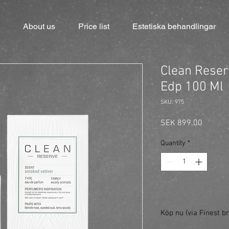
About us
Price list
Estetiska behandlingar
Clean Reser
Edp 100 Ml
SKU: 975
Price
SEK 899.00
Quantity
*
Köp nu (via Finest br