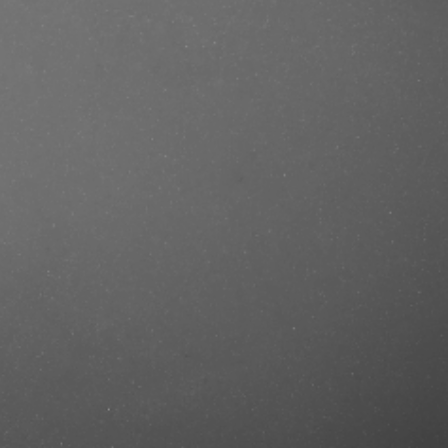
se/produkt/clean-reserve-smooked-
ref=mastercut