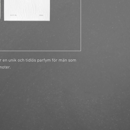
https://finestbrands.
vetiver-edp-100-ml/?
 en unik och tidlös parfym för män som 
noter.