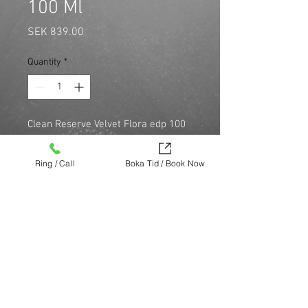
100 Ml
Price
SEK 839.00
Quantity
*
Clean Reserve Velvet Flora edp 100 
ml är en blommig parfym som 
lanserades 2020. Den är designad av 
Ring / Call
Boka Tid / Book Now
Ellen Molner och är en del av Clean 
Reserves Velvet-kollektion.

\n
Köp nu (via Finest brands.)
https://finestbrands.se/produkt/clean-
reserve-velvet-flora-edp-100-ml/?
ref=mastercut