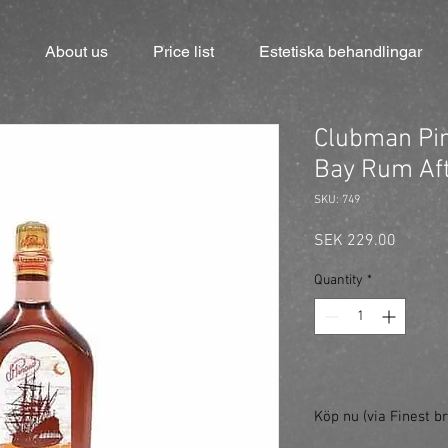
About us
Price list
Estetiska behandlingar
Clubman Pin
Bay Rum Af
SKU: 749
Price
SEK 229.00
Quantity
*
Köp nu (via Finest br