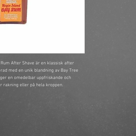
https://finestbrands.
island-bay-rum-after
Rum After Shave är en klassisk after 
rad med en unik blandning av Bay Tree 
 ger en omedelbar uppfriskande och 
r rakning eller på hela kroppen.