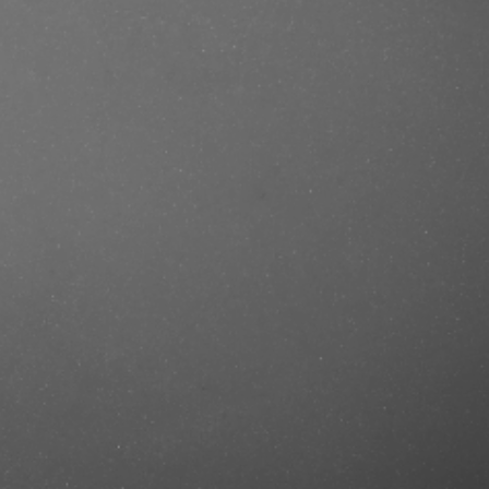
se/produkt/clubman-pinaud-virgin-
-shave-177-ml/?ref=mastercut