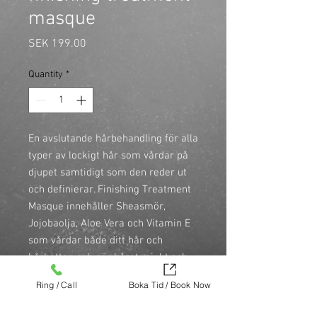
masque
Price
SEK 199.00
Quantity
*
En avslutande hårbehandling för alla 
typer av lockigt hår som vårdar på 
djupet samtidigt som den reder ut 
och definierar. Finishing Treatment 
Masque innehåller Sheasmör, 
Jojobaolja, Aloe Vera och Vitamin E 
som vårdar både ditt hår och 
hårbotten och gör håret mjukt och 
frissfritt.

Ring / Call
Boka Tid / Book Now
\n

\n- Passar alla typer av vågigt och 