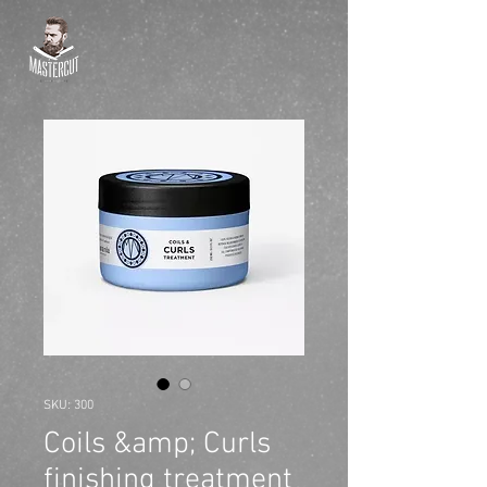
SKU: 300
Coils &amp; Curls
finishing treatment