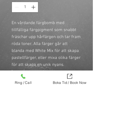
En vårdande färgbomb med 
tillfälliga färgpigment som snabbt 
fräschar upp hårfärgen och tar fram 
röda toner. Alla färger går att 
blanda med White Mix för att skapa 
pastellfärger, eller mixa olika färger 
för att skapa en unik nyans.

\n
\n
Ring / Call
Boka Tid / Book Now
Colour Guard Complex
\n
100% veganskt & animal friendly
\n
Köp nu (via Finest brands.)