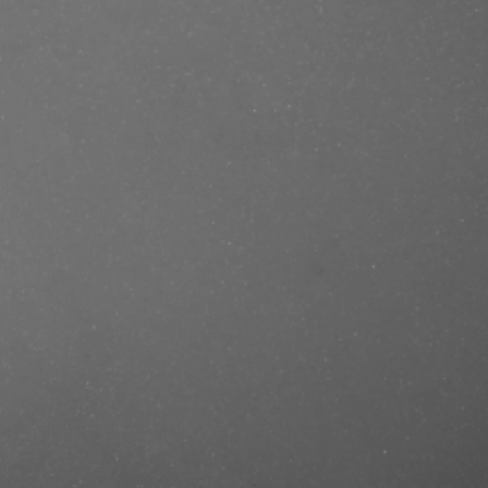
se/produkt/color-refreash/?