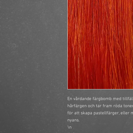
En vårdande färgbomb med tillfäl
hårfärgen och tar fram röda toner
för att skapa pastellfärger, eller 
nyans.

\n