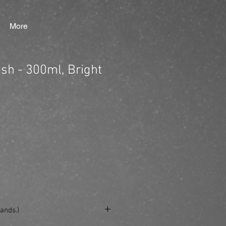
More
ash - 300ml, Bright
ands.)