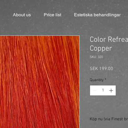
About us
Price list
Estetiska behandlingar
Color Refre
Copper
SKU: 320
Price
SEK 199.00
Quantity
*
Köp nu (via Finest br