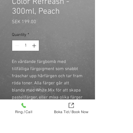
Color Refreash -
300ml, Peach
Price
SEK 199.00
Quantity
*
En vårdande färgbomb med 
tillfälliga färgpigment som snabbt 
fräschar upp hårfärgen och tar fram 
röda toner. Alla färger går att 
blanda med White Mix för att skapa 
pastellfärger, eller mixa olika färger 
för att skapa en unik nyans.

\n
Ring / Call
Boka Tid / Book Now
\n
Colour Guard Complex