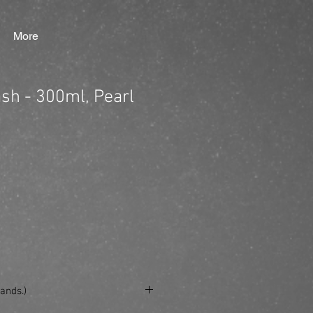
More
ash - 300ml, Pearl
ands.)