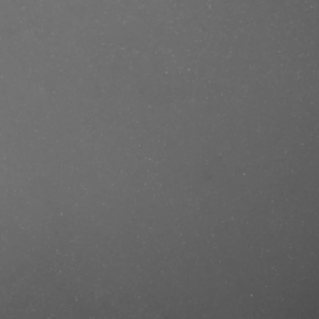
se/produkt/color-refreash/?