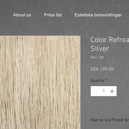
About us
Price list
Estetiska behandlingar
Color Refre
Silver
SKU: 328
Price
SEK 199.00
Quantity
*
Köp nu (via Finest br