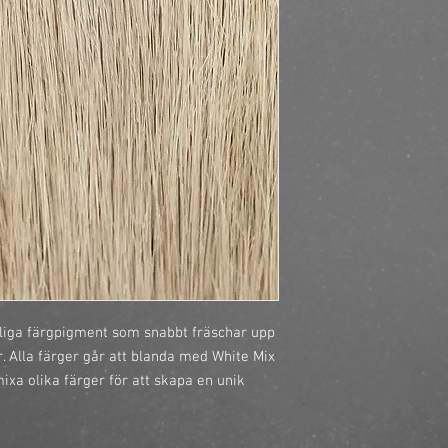
https://finestbrands.
ref=mastercut
liga färgpigment som snabbt fräschar upp 
. Alla färger går att blanda med White Mix 
mixa olika färger för att skapa en unik 