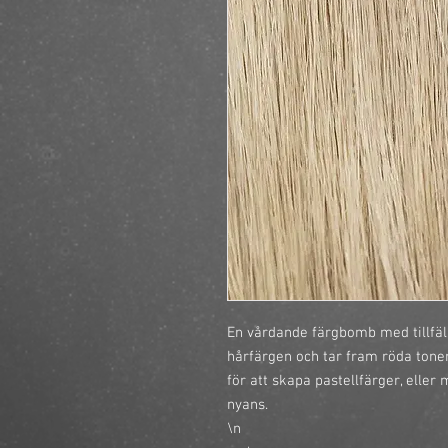
En vårdande färgbomb med tillfäl
hårfärgen och tar fram röda toner
för att skapa pastellfärger, eller 
nyans.

\n