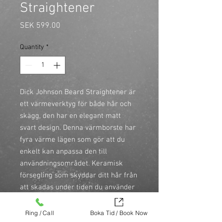
Straightener
Price
SEK 599.00
Quantity
*
Dick Johnson Beard Straightener är 
ett värmeverktyg för både hår och 
skägg, den har en elegant matt 
svart design. Denna värmborste har 
fyra värme lägen som gör att du 
enkelt kan anpassa den till 
användningsområdet. Keramisk 
försegling som skyddar ditt hår från 
att skadas under tiden du använder 
värmeborsten. Borsten stängs 
automatiskt av efter 1 timma, så bli 
Ring / Call
Boka Tid / Book Now