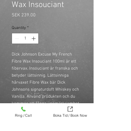
Wax Insouciant
Price
SEK 239.00
Quantity
*
Dick Johnson Excuse My French 
Fibre Wax Insouciant 100ml är ett 
fibervax. Insouciant är franska och 
betyder lättsinnig. Lättsinniga 
hårvaxet Fibre Wax bär Dick 
Johnsons signaturdoft Whiskey och 
Vanilla. Använd produkten och du 
kommer att fånga uppmärksamhet 
av folk som önskar att de också var 
Ring / Call
Boka Tid / Book Now
lika lättsamma. Detta 
vattenbaserade fiber vax erbjuder 