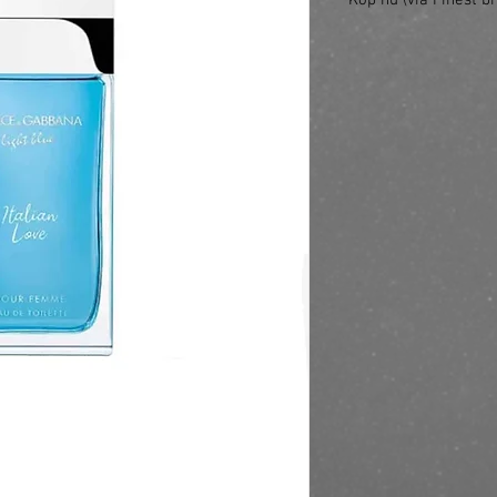
Köp nu (via Finest br
https://finestbrands.s
italian-love-pour-fe