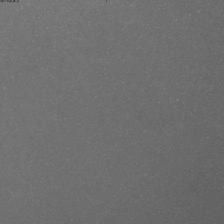
ands.)
e/produkt/dolce-gabbana-light-blue-
mme-edt-50ml/?ref=mastercut