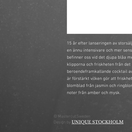
15 år efter lanseringen av storsä
en ännu intensivare och mer sensue
befinner oss vid det djupa blåa m
klipporna och friskheten från det 
beroendeframkallande cocktail av 
är förstärkt vilken gör att friskhet
blomblad från jasmin och ringblom
noter från amber och mysk.
© Mastercut Sweden
UNIQUE STOCKHOLM
Design by