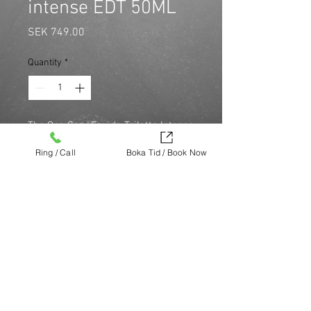
intense EDT 50ML
Price
SEK 749.00
Quantity
*
The One Grey Eau de Toilette Intense 
har en kryddig fräschet med en 
Ring / Call
Boka Tid / Book Now
öppning av kardemumma, inkapslad 
av lätt bittra toner av citrus och 
grapefrukt.
Köp nu (via Finest brands.)
https://finestbrands.se/produkt/dolce-
gabbana-the-one-intense-edt-50ml/?
ref=mastercut
© Mastercut Sweden
UNIQUE STOCKHOLM
Design by