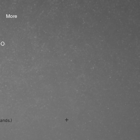
More
oo
ands.)
se/produkt/dry-shampoo/?