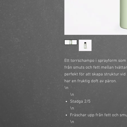
Ett torrschampo i sprayform som 
från smuts och fett mellan tvättar
perfekt för att skapa struktur vid
har en fruktig doft av päron.

\n
\n
Stadga 2/5
\n
Fräschar upp från fett och sm
\n