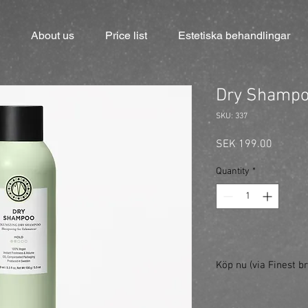
About us
Price list
Estetiska behandlingar
Dry Shamp
SKU: 337
Price
SEK 199.00
Quantity
*
Köp nu (via Finest br
https://finestbrands.
ref=mastercut