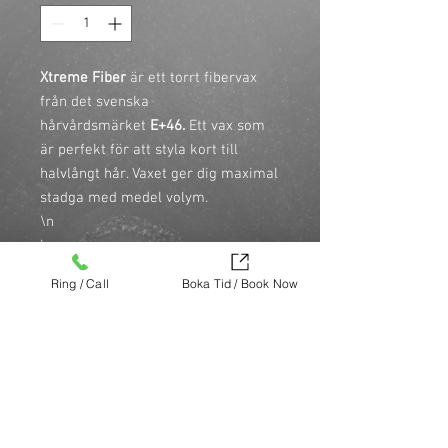
Xtreme Fiber 
är ett torrt fibervax 
från det svenska 
hårvårdsmärket 
E+46. 
Ett vax som 
är perfekt för att styla kort till 
halvlångt hår. Vaxet ger dig maximal 
stadga med medel volym.

\n

\n 

\n

Ring / Call
Boka Tid / Book Now
\n
Användning:
\n

\nVärm en liten mängd vax mellan 
händerna och styla håret.
Köp nu (via Finest brands.)