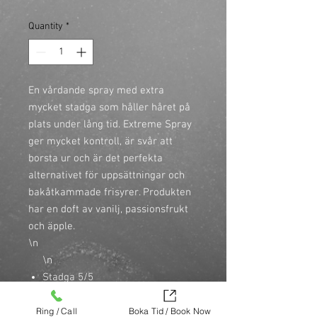
Quantity
*
En vårdande spray med extra 
mycket stadga som håller håret på 
plats under lång tid. Extreme Spray 
ger mycket kontroll, är svår att 
borsta ur och är det perfekta 
alternativet för uppsättningar och 
bakåtkammade frisyrer. Produkten 
har en doft av vanilj, passionsfrukt 
och äpple.

\n
\n
Stadga 5/5
\n
Ger mycket stadga och kontroll
Ring / Call
Boka Tid / Book Now