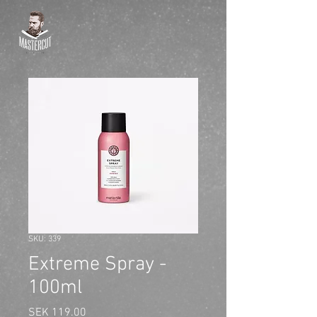
SKU: 339
Extreme Spray -
100ml
Price
SEK 119.00