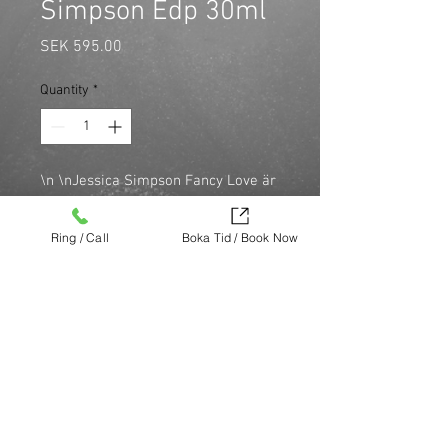
Simpson Edp 30ml
Price
SEK 595.00
Quantity
*
\n \nJessica Simpson Fancy Love är
en Eau de Parfum som kommer att
avslöja alla aspekter av din
Ring / Call
Boka Tid / Book Now
personlighet och perfekt
komplettera din unika karisma. \n
\n
Köp nu (via Finest brands.)
https://finestbrands.se/produkt/fancy-
love-perfume-by-jessica-simpson-edp-
30ml/?ref=mastercut