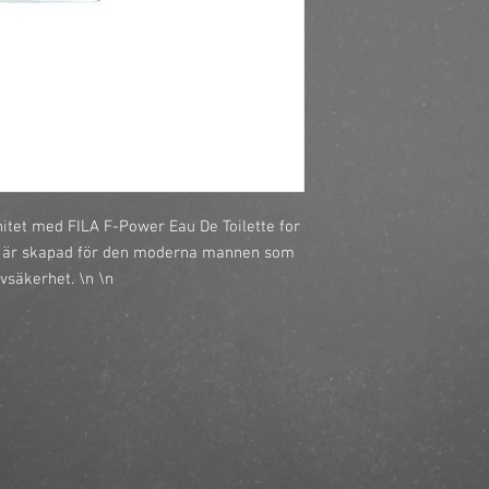
https://finestbrands.s
toilette-for-man-100-
nitet med FILA F-Power Eau De Toilette for
t är skapad för den moderna mannen som
vsäkerhet. \n \n