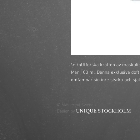
\n \nUtforska kraften av maskuli
Man 100 ml. Denna exklusiva dof
omfamnar sin inre styrka och själ
© Mastercut Sweden
UNIQUE STOCKHOLM
Design by