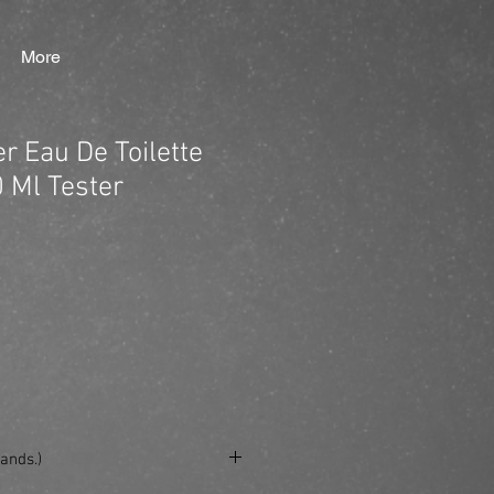
More
r Eau De Toilette
 Ml Tester
ands.)