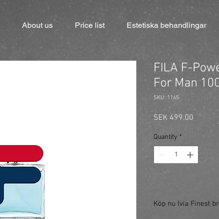
About us
Price list
Estetiska behandlingar
FILA F-Powe
For Man 100
SKU: 1165
Price
SEK 499.00
Quantity
*
Köp nu (via Finest br