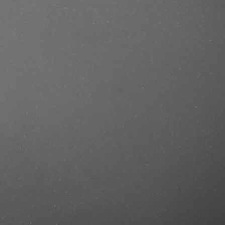
e/produkt/fila-f-power-eau-de-
ml-tester/?ref=mastercut