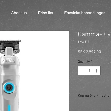
About us
Price list
Estetiska behandlingar
Gamma+ Cy
SKU: 817
Price
SEK 2,999.00
Quantity
*
Köp nu (via Finest br
https://finestbrands
ref=mastercut