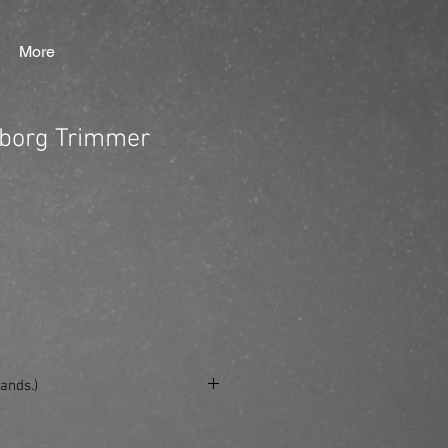
More
borg Trimmer
ands.)
.se/produkt/gamma-cyborg-trimmer/?