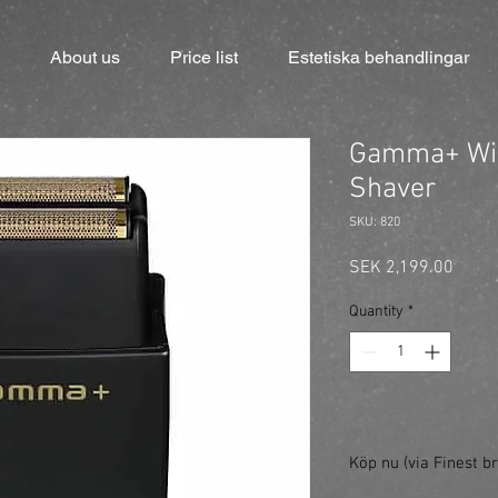
About us
Price list
Estetiska behandlingar
Gamma+ Wir
Shaver
SKU: 820
Price
SEK 2,199.00
Quantity
*
Köp nu (via Finest br