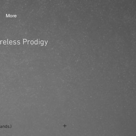
More
eless Prodigy
ands.)