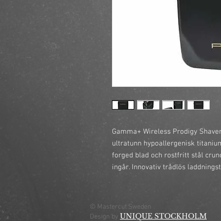
Gamma+ Wireless Prodigy Shaver ä
ultratunn hypoallergenisk titanium
forged blad och rostfritt stål crun
ingår. Innovativ trådlös laddnings
© Mastercut Sweden
UNIQUE STOCKHOLM
Design by