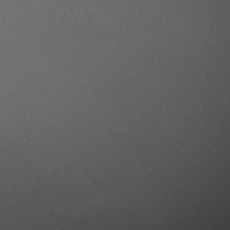
se/produkt/gamma-wireless-prodigy-
t