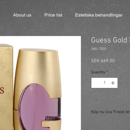
About us
Price list
Estetiska behandlingar
Guess Gold
SKU: 1020
Price
SEK 669.00
Quantity
*
Köp nu (via Finest br
https://finestbrands.
ref=mastercut