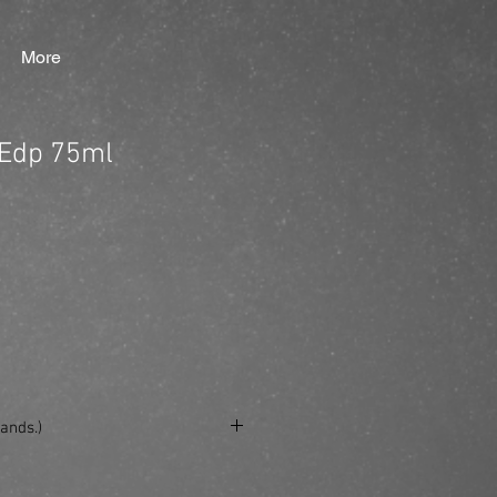
More
 Edp 75ml
ands.)
se/produkt/guess-gold-edp-75ml/?