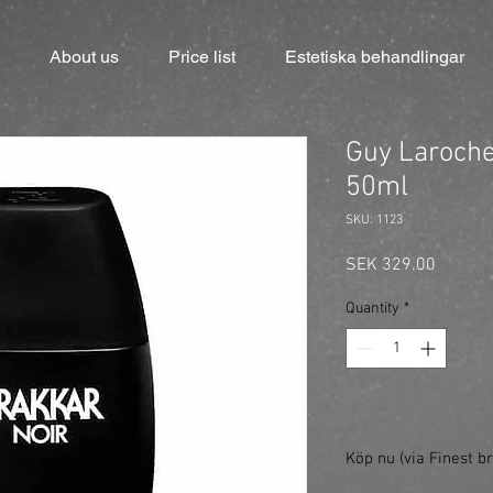
About us
Price list
Estetiska behandlingar
Guy Laroche
50ml
SKU: 1123
Price
SEK 329.00
Quantity
*
Köp nu (via Finest br