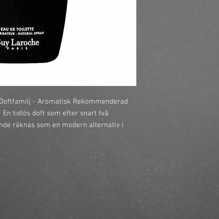
https://finestbrands.
edt-50ml/?ref=master
 Doftfamilj - Aromatisk Rekommenderad 
En tidlös doft som efter snart två 
de räknas som en modern alternativ i 