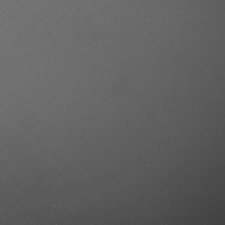
se/produkt/guy-laroche-drakkar-noir-
cut