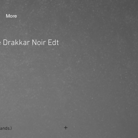
More
 Drakkar Noir Edt
ands.)