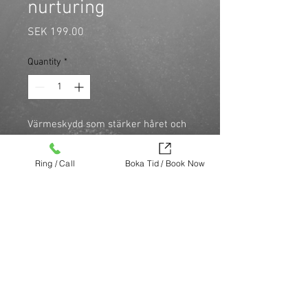
nurturing
Price
SEK 199.00
Quantity
*
Värmeskydd som stärker håret och
förhindrar slitage och uttorkning vid
värmebehandling och styling.
Ring / Call
Boka Tid / Book Now
\n
•
Vegansk
Köp nu (via Finest brands.)
https://finestbrands.se/produkt/heat-
defender-protective-nurturing/?
ref=mastercut